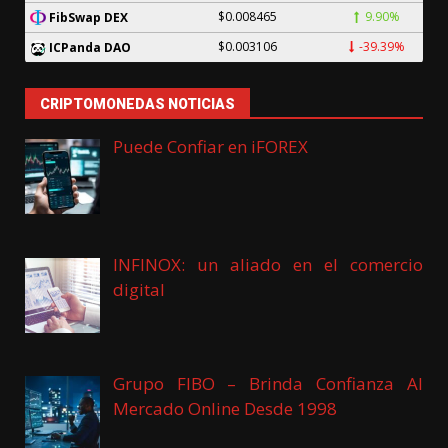
$0.008465
9.90%
FibSwap DEX
$0.003106
-39.39%
ICPanda DAO
CRIPTOMONEDAS NOTICIAS
Puede Confiar en iFOREX
INFINOX: un aliado en el comercio
digital
Grupo FIBO – Brinda Confianza Al
Mercado Online Desde 1998