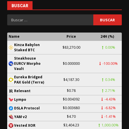
BUSCAR
Name
Price
24H (%)
Kinza Babylon
$83,270.00
0.00%
Staked BTC
Steakhouse
EURCV Morpho
$0.000000
-100.00%
Vault
Eureka Bridged
$4,187.30
0.34%
PAX Gold (Terra)
$0.78
2.71%
Relevant
$0.004392
-4.43%
Lympo
$0.003680
-6.82%
DSLA Protocol
$4.70
-1.41%
YAM v2
$3,404.23
1,000.00%
Vested XOR