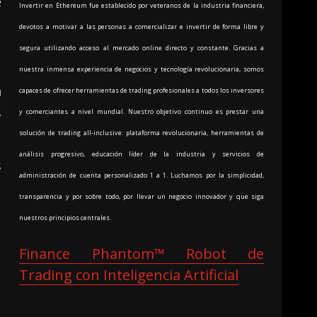
e
Invertir en Ethereum fue establecido por veteranos de la industria financiera,
devotos a motivar a las personas a comercializar e invertir de forma libre y
segura utilizando acceso al mercado online directo y constante. Gracias a
nuestra inmensa experiencia de negocios y tecnología revolucionaria, somos
a
capaces de ofrecer herramientas de trading profesionales a todos los inversores
s
y comerciantes a nivel mundial. Nuestro objetivo continuo es prestar una
solución de trading all-inclusive: plataforma revolucionaria, herramientas de
análisis progresivo, educación líder de la industria y servicios de
s
administración de cuenta personalizado 1 a 1. Luchamos por la simplicidad,
n
transparencia y por sobre todo, por llevar un negocio innovador y que siga
nuestros principios centrales.
Finance Phantom™ Robot de
Trading con Inteligencia Artificial