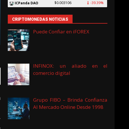
$0.003106
-39.39%
ICPanda DAO
CRIPTOMONEDAS NOTICIAS
Puede Confiar en iFOREX
INFINOX: un aliado en el
comercio digital
a
Grupo FIBO – Brinda Confianza
Al Mercado Online Desde 1998
r
e