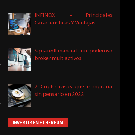
INFINOX – Principales
Características Y Ventajas
e
SquaredFinancial: un poderoso
e
bróker multiactivos
4
a
2 Criptodivisas que compraría
sin pensarlo en 2022
e
y
INVERTIR EN ETHEREUM
s