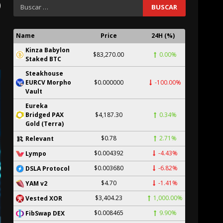
o
Name
Price
24H (%)
Kinza Babylon
$83,270.00
0.00%
Staked BTC
Steakhouse
EURCV Morpho
$0.000000
-100.00%
Vault
Eureka
Bridged PAX
$4,187.30
0.34%
Gold (Terra)
$0.78
2.71%
Relevant
$0.004392
-4.43%
Lympo
$0.003680
-6.82%
DSLA Protocol
$4.70
-1.41%
YAM v2
$3,404.23
1,000.00%
Vested XOR
$0.008465
9.90%
FibSwap DEX