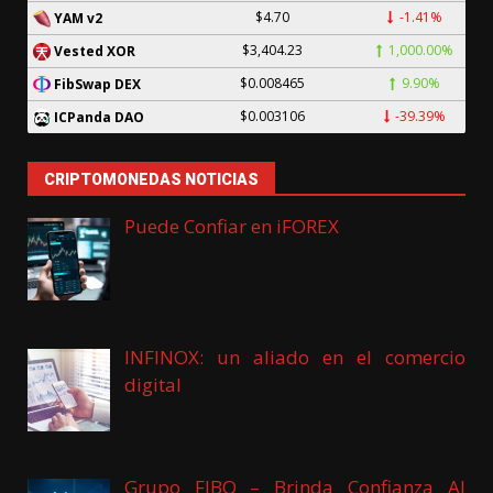
$4.70
-1.41%
YAM v2
$3,404.23
1,000.00%
Vested XOR
$0.008465
9.90%
FibSwap DEX
$0.003106
-39.39%
ICPanda DAO
CRIPTOMONEDAS NOTICIAS
Puede Confiar en iFOREX
INFINOX: un aliado en el comercio
digital
Grupo FIBO – Brinda Confianza Al