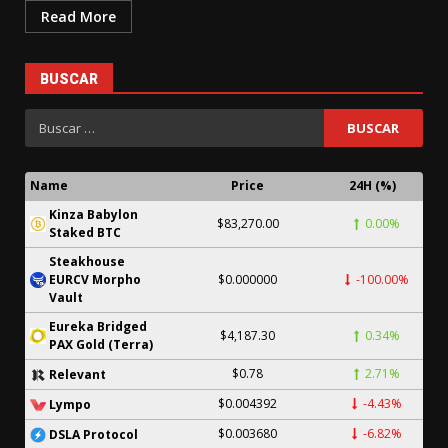
Read More
BUSCAR
Name
Price
24H (%)
Kinza Babylon
$83,270.00
0.00%
Staked BTC
Steakhouse
EURCV Morpho
$0.000000
-100.00%
Vault
Eureka Bridged
$4,187.30
0.34%
PAX Gold (Terra)
$0.78
2.71%
Relevant
$0.004392
-4.43%
Lympo
$0.003680
-6.82%
DSLA Protocol