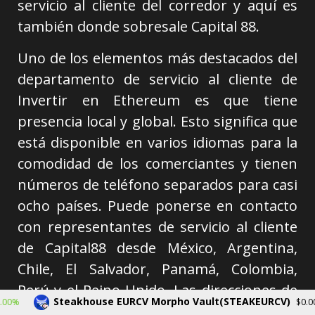
servicio al cliente del corredor y aquí es
también donde sobresale Capital 88.
Uno de los elementos más destacados del
departamento de servicio al cliente de
Invertir en Ethereum es que tiene
presencia local y global. Esto significa que
está disponible en varios idiomas para la
comodidad de los comerciantes y tienen
números de teléfono separados para casi
ocho países. Puede ponerse en contacto
con representantes de servicio al cliente
de Capital88 desde México, Argentina,
Chile, El Salvador, Panamá, Colombia,
Perú y el Reino Unido. Las direcciones de
Steakhouse EURCV Morpho Vault(STEAKEURCV)
$0.000000
-
correo electrónico se proporcionan en el