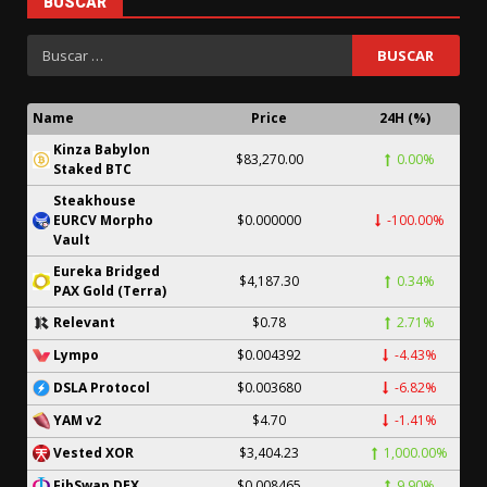
BUSCAR
Name
Price
24H (%)
Kinza Babylon
$83,270.00
0.00%
Staked BTC
Steakhouse
EURCV Morpho
$0.000000
-100.00%
Vault
Eureka Bridged
$4,187.30
0.34%
PAX Gold (Terra)
$0.78
2.71%
Relevant
$0.004392
-4.43%
Lympo
$0.003680
-6.82%
DSLA Protocol
$4.70
-1.41%
YAM v2
$3,404.23
1,000.00%
Vested XOR
$0.008465
9.90%
FibSwap DEX