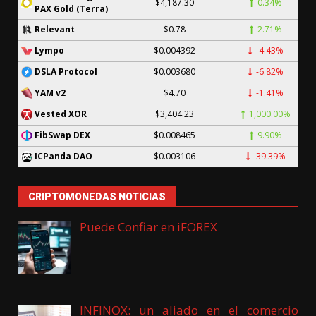
$4,187.30
0.34%
PAX Gold (Terra)
$0.78
2.71%
Relevant
$0.004392
-4.43%
Lympo
$0.003680
-6.82%
DSLA Protocol
$4.70
-1.41%
YAM v2
$3,404.23
1,000.00%
Vested XOR
$0.008465
9.90%
FibSwap DEX
$0.003106
-39.39%
ICPanda DAO
CRIPTOMONEDAS NOTICIAS
Puede Confiar en iFOREX
INFINOX: un aliado en el comercio