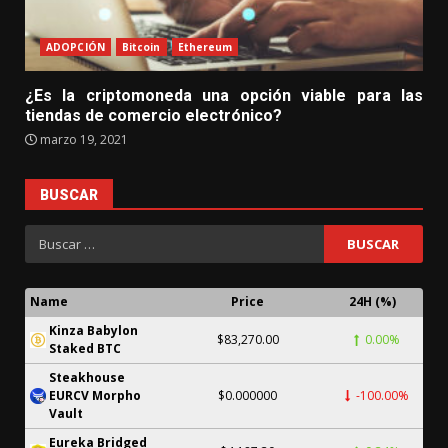
ADOPCIÓN
Bitcoin
Ethereum
¿Es la criptomoneda una opción viable para las
tiendas de comercio electrónico?
marzo 19, 2021
BUSCAR
Name
Price
24H (%)
Kinza Babylon
$83,270.00
0.00%
Staked BTC
Steakhouse
EURCV Morpho
$0.000000
-100.00%
Vault
Eureka Bridged