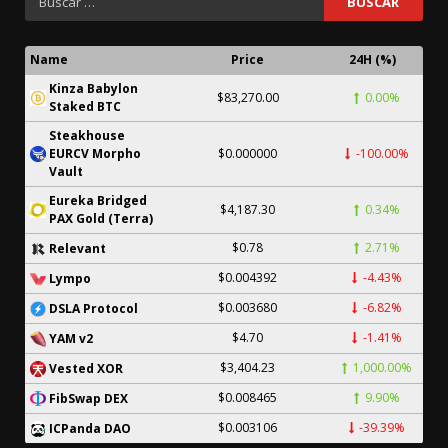
Name
Price
24H (%)
Kinza Babylon
$83,270.00
0.00%
Staked BTC
Steakhouse
EURCV Morpho
$0.000000
-100.00%
Vault
Eureka Bridged
$4,187.30
0.34%
PAX Gold (Terra)
$0.78
2.71%
Relevant
$0.004392
-4.43%
Lympo
$0.003680
-6.82%
DSLA Protocol
$4.70
-1.41%
YAM v2
$3,404.23
1,000.00%
Vested XOR
$0.008465
9.90%
FibSwap DEX
$0.003106
-39.39%
ICPanda DAO