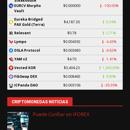
Steakhouse
EURCV Morpho
$0.000000
-100.00%
Vault
Eureka Bridged
$4,187.30
0.34%
PAX Gold (Terra)
$0.78
2.71%
Relevant
$0.004392
-4.43%
Lympo
$0.003680
-6.82%
DSLA Protocol
$4.70
-1.41%
YAM v2
$3,404.23
1,000.00%
Vested XOR
$0.008465
9.90%
FibSwap DEX
$0.003106
-39.39%
ICPanda DAO
CRIPTOMONEDAS NOTICIAS
Puede Confiar en iFOREX