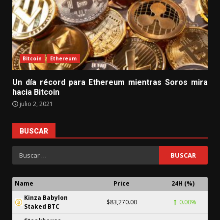
Bitcoin
Ethereum
Un día récord para Ethereum mientras Soros mira
hacia Bitcoin
julio 2, 2021
BUSCAR
Name
Price
24H (%)
Kinza Babylon
$83,270.00
0.00%
Staked BTC