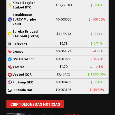
Kinza Babylon
$83,270.00
0.00%
Staked BTC
Steakhouse
EURCV Morpho
$0.000000
-100.00%
Vault
Eureka Bridged
$4,187.30
0.34%
PAX Gold (Terra)
$0.78
2.71%
Relevant
$0.004392
-4.43%
Lympo
$0.003680
-6.82%
DSLA Protocol
$4.70
-1.41%
YAM v2
$3,404.23
1,000.00%
Vested XOR
$0.008465
9.90%
FibSwap DEX
$0.003106
-39.39%
ICPanda DAO
CRIPTOMONEDAS NOTICIAS