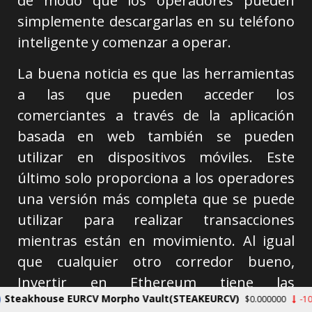
de modo que los operadores pueden
simplemente descargarlas en su teléfono
inteligente y comenzar a operar.
La buena noticia es que las herramientas
a las que pueden acceder los
comerciantes a través de la aplicación
basada en web también se pueden
utilizar en dispositivos móviles. Este
último solo proporciona a los operadores
una versión más completa que se puede
utilizar para realizar transacciones
mientras están en movimiento. Al igual
que cualquier otro corredor bueno,
Invertir en Ethereum tiene las
se EURCV Morpho Vault(STEAKEURCV)
$0.000000
-100.00%
herramientas de gráficos y los