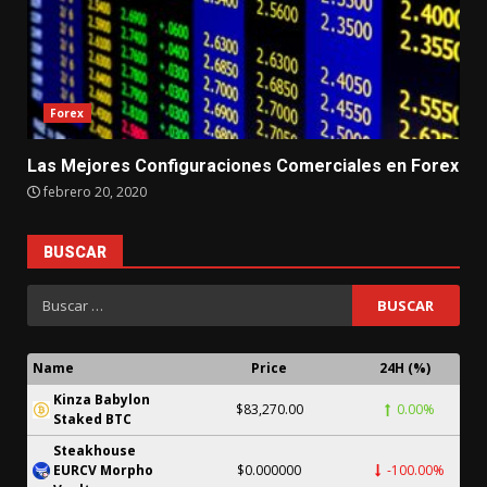
Forex
Las Mejores Configuraciones Comerciales en Forex
febrero 20, 2020
BUSCAR
Name
Price
24H (%)
Kinza Babylon
$83,270.00
0.00%
Staked BTC
Steakhouse
EURCV Morpho
$0.000000
-100.00%