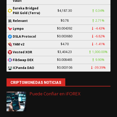
Vault
Eureka Bridged
$4,187.30
0.34%
PAX Gold (Terra)
$0.78
2.71%
Relevant
$0.004392
-4.43%
Lympo
$0.003680
-6.82%
DSLA Protocol
$4.70
-1.41%
YAM v2
$3,404.23
1,000.00%
Vested XOR
$0.008465
9.90%
FibSwap DEX
$0.003106
-39.39%
ICPanda DAO
CRIPTOMONEDAS NOTICIAS
Puede Confiar en iFOREX