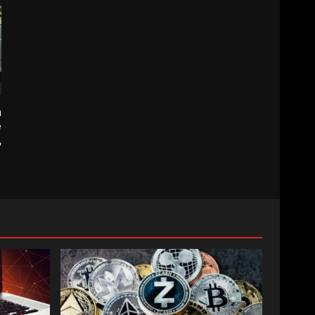
a
e
,