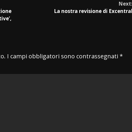
Next
zione
La nostra revisione di Excentra
ive’,
to.
I campi obbligatori sono contrassegnati
*