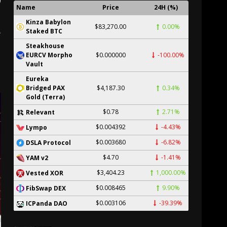
Name
Price
24H (%)
a
Kinza Babylon
$83,270.00
0.00%
Staked BTC
Steakhouse
EURCV Morpho
$0.000000
-100.00%
Vault
Eureka
Bridged PAX
$4,187.30
0.34%
Gold (Terra)
$0.78
2.71%
Relevant
$0.004392
-4.43%
Lympo
$0.003680
-6.82%
DSLA Protocol
$4.70
-1.41%
YAM v2
$3,404.23
1,000.00%
Vested XOR
$0.008465
9.90%
FibSwap DEX
$0.003106
-39.39%
ICPanda DAO