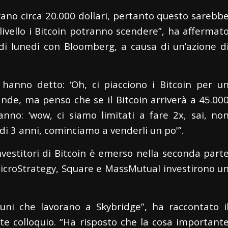
prano circa 20.000 dollari, pertanto questo sarebb
 livello i Bitcoin potranno scendere”, ha affermat
 di lunedì con Bloomberg, a causa di un’azione d
 hanno detto: ‘Oh, ci piacciono i Bitcoin per u
rande, ma penso che se il Bitcoin arriverà a 45.00
ranno: ‘wow, ci siamo limitati a fare 2x, sai, no
i 3 anni, cominciamo a venderli un po'”.
vestitori di Bitcoin è emerso nella seconda part
MicroStrategy, Square e MassMutual investirono u
uni che lavorano a Skybridge”, ha raccontato i
e colloquio. “Ha risposto che la cosa important