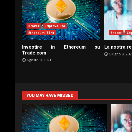
Broker
Criptovaluta
Ethereum (ETH)
Broker
Cri
Investire in Ethereum su
La nostra re
Trade.com
Giugno 8, 20
Agosto 9, 2021
YOU MAY HAVE MISSED