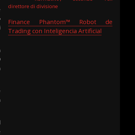
direttore di divisione
e
o
Finance Phantom™ Robot de
i
Trading con Inteligencia Artificial
n
0
n
e
n
l
e